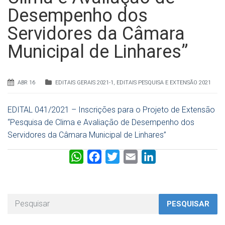
Desempenho dos
Servidores da Câmara
Municipal de Linhares”
ABR 16
EDITAIS GERAIS 2021-1
,
EDITAIS PESQUISA E EXTENSÃO 2021
EDITAL 041/2021 – Inscrições para o Projeto de Extensão
“Pesquisa de Clima e Avaliação de Desempenho dos
Servidores da Câmara Municipal de Linhares”
W
F
T
E
L
h
a
w
m
i
a
c
i
a
n
t
e
t
i
k
PESQUISAR
s
b
t
l
e