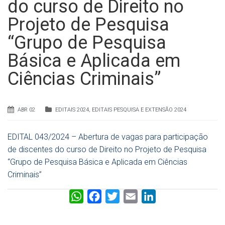
do curso de Direito no
Projeto de Pesquisa
“Grupo de Pesquisa
Básica e Aplicada em
Ciências Criminais”
ABR 02
EDITAIS 2024
,
EDITAIS PESQUISA E EXTENSÃO 2024
EDITAL 043/2024 – Abertura de vagas para participação
de discentes do curso de Direito no Projeto de Pesquisa
“Grupo de Pesquisa Básica e Aplicada em Ciências
Criminais”
W
F
T
E
L
h
a
w
m
i
a
c
i
a
n