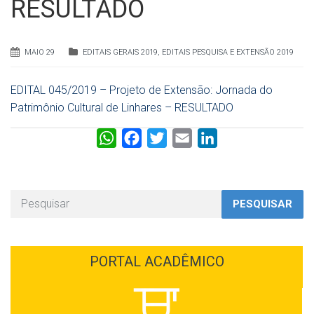
RESULTADO
MAIO 29
EDITAIS GERAIS 2019
,
EDITAIS PESQUISA E EXTENSÃO 2019
EDITAL 045/2019 – Projeto de Extensão: Jornada do
Patrimônio Cultural de Linhares – RESULTADO
W
F
T
E
L
h
a
w
m
i
a
c
i
a
n
t
e
t
i
k
PESQUISAR
s
b
t
l
e
A
o
e
d
p
o
r
I
PORTAL ACADÊMICO
p
k
n