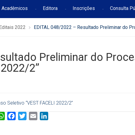
Acadêmicos
Editora
Inscrições
Consulta Pú
Editais 2022
EDITAL 048/2022 – Resultado Preliminar do P
sultado Preliminar do Proc
 2022/2”
sso Seletivo “VEST FACELI 2022/2”
W
F
T
E
L
h
a
w
m
i
a
c
i
a
n