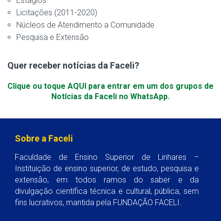
Estágios
Licitações (2011-2020)
Núcleos de Atendimento a Comunidade
Pesquisa e Extensão
Quer receber notícias da Faceli?
Clique ou toque AQUI para entrar em um dos grupos de
Notícias da Faceli no WhatsApp.
Sobre a Faceli
Faculdade de Ensino Superior de Linhares –
Instituição de ensino superior, de estudo, pesquisa e
extensão, em todos ramos do saber e da
divulgação científica técnica e cultural, pública, sem
fins lucrativos, mantida pela FUNDAÇÃO FACELI.