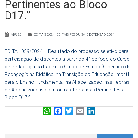
Pertinentes ao Bloco
D17.”
ABR 29
EDITAIS 2024
,
EDITAIS PESQUISA E EXTENSÃO 2024
EDITAL 059/2024 – Resultado do processo seletivo para
participação de discentes a partir do 4º período do Curso
de Pedagogia da Faceli no Grupo de Estudo “O sentido da
Pedagogia na Didática, na Transição da Educação Infantil
para o Ensino Fundamental, na Alfabetização, nas Teorias
de Aprendizagens e em outras Temáticas Pertinentes ao
Bloco D17.”
W
F
T
E
L
h
a
w
m
i
a
c
i
a
n
t
e
t
i
k