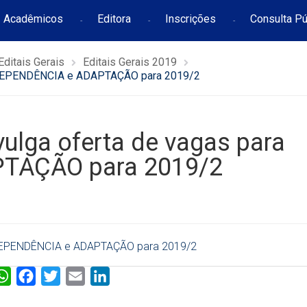
Acadêmicos
Editora
Inscrições
Consulta Pú
Editais Gerais
Editais Gerais 2019
a DEPENDÊNCIA e ADAPTAÇÃO para 2019/2
ulga oferta de vagas para
TAÇÃO para 2019/2
a DEPENDÊNCIA e ADAPTAÇÃO para 2019/2
W
F
T
E
L
h
a
w
m
i