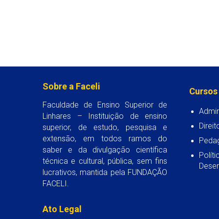
Sobre a Faceli
Cursos
Faculdade de Ensino Superior de
Admin
Linhares – Instituição de ensino
Direit
superior, de estudo, pesquisa e
extensão, em todos ramos do
Peda
saber e da divulgação científica
Polít
técnica e cultural, pública, sem fins
Desen
lucrativos, mantida pela FUNDAÇÃO
FACELI.
Ato Legal