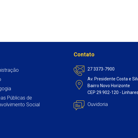
Contato
27 3373-7900
istração
o
Av. Presidente Costa e Sil
Bairro Novo Horizonte
gogia
CEP 29.902-120 - Linhare
icas Públicas de
Ouvidoria
volvimento Social