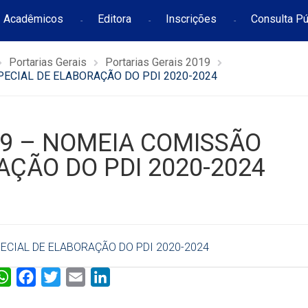
Acadêmicos
Editora
Inscrições
Consulta Pú
Portarias Gerais
Portarias Gerais 2019
PECIAL DE ELABORAÇÃO DO PDI 2020-2024
19 – NOMEIA COMISSÃO
AÇÃO DO PDI 2020-2024
ECIAL DE ELABORAÇÃO DO PDI 2020-2024
W
F
T
E
L
h
a
w
m
i