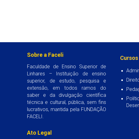
Sobre a Faceli
Cursos
Faculdade de Ensino Superior de
Admin
Linhares – Instituição de ensino
Direit
superior, de estudo, pesquisa e
extensão, em todos ramos do
Peda
saber e da divulgação científica
Polít
técnica e cultural, pública, sem fins
Desen
lucrativos, mantida pela FUNDAÇÃO
FACELI.
Ato Legal