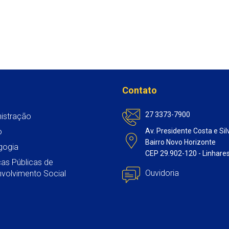
Contato
27 3373-7900
istração
o
Av. Presidente Costa e Sil
Bairro Novo Horizonte
gogia
CEP 29.902-120 - Linhare
icas Públicas de
Ouvidoria
volvimento Social