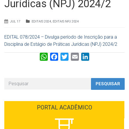
Jurídicas (NPJ) 2024/2
JUL 17
EDITAIS 2024
,
EDITAIS NPJ 2024
EDITAL 078/2024 – Divulga período de Inscrição para a
Disciplina de Estágio de Práticas Jurídicas (NPJ) 2024/2
W
F
T
E
L
h
a
w
m
i
a
c
i
a
n
t
e
t
i
k
PESQUISAR
s
b
t
l
e
A
o
e
d
p
o
r
I
PORTAL ACADÊMICO
p
k
n