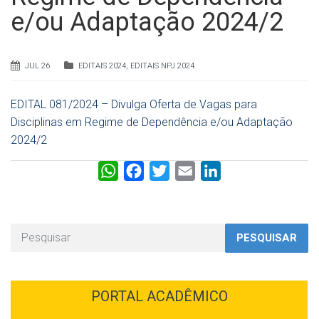
e/ou Adaptação 2024/2
JUL 26
EDITAIS 2024
,
EDITAIS NPJ 2024
EDITAL 081/2024 – Divulga Oferta de Vagas para
Disciplinas em Regime de Dependência e/ou Adaptação
2024/2
W
F
T
E
L
h
a
w
m
i
a
c
i
a
n
t
e
t
i
k
PESQUISAR
s
b
t
l
e
A
o
e
d
p
o
r
I
PORTAL ACADÊMICO
p
k
n