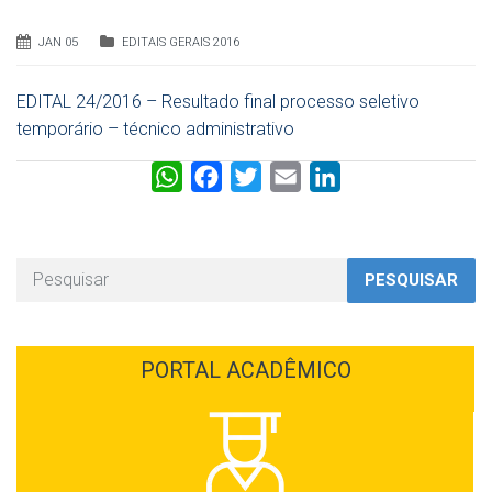
JAN 05
EDITAIS GERAIS 2016
EDITAL 24/2016 – Resultado final processo seletivo
temporário – técnico administrativo
W
F
T
E
L
h
a
w
m
i
a
c
i
a
n
t
e
t
i
k
PESQUISAR
s
b
t
l
e
A
o
e
d
p
o
r
I
PORTAL ACADÊMICO
p
k
n