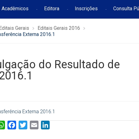
Acadêmicos
Editora
Inscrições
Consulta Pú
Editais Gerais
Editais Gerais 2016
sferência Externa 2016.1
ulgação do Resultado de
 2016.1
sferência Externa 2016.1
W
F
T
E
L
h
a
w
m
i