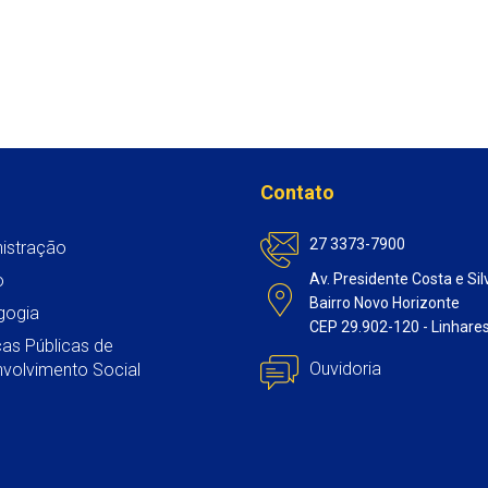
Contato
27 3373-7900
istração
o
Av. Presidente Costa e Sil
Bairro Novo Horizonte
gogia
CEP 29.902-120 - Linhare
icas Públicas de
Ouvidoria
volvimento Social