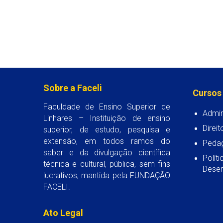
Sobre a Faceli
Cursos
Faculdade de Ensino Superior de
Admin
Linhares – Instituição de ensino
Direit
superior, de estudo, pesquisa e
extensão, em todos ramos do
Peda
saber e da divulgação científica
Polít
técnica e cultural, pública, sem fins
Desen
lucrativos, mantida pela FUNDAÇÃO
FACELI.
Ato Legal