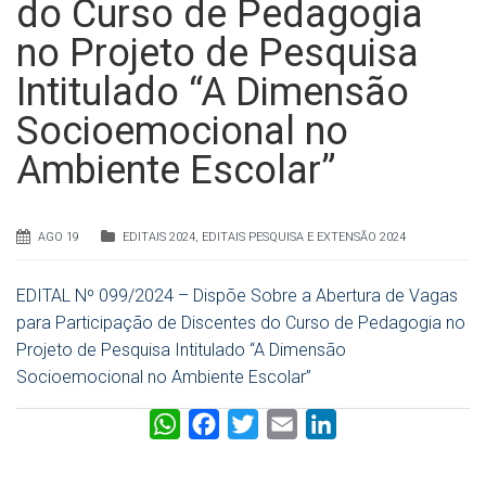
do Curso de Pedagogia
no Projeto de Pesquisa
Intitulado “A Dimensão
Socioemocional no
Ambiente Escolar”
AGO 19
EDITAIS 2024
,
EDITAIS PESQUISA E EXTENSÃO 2024
EDITAL Nº 099/2024 – Dispõe Sobre a Abertura de Vagas
para Participação de Discentes do Curso de Pedagogia no
Projeto de Pesquisa Intitulado “A Dimensão
Socioemocional no Ambiente Escolar”
W
F
T
E
L
h
a
w
m
i
a
c
i
a
n