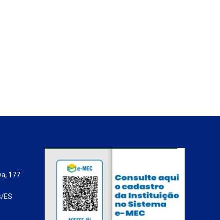
va, 177
s/ES