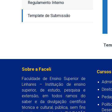
Regulamento Interno
Template de Submissão
Tem
Sobre a Faceli
Cursos
Faculdade de Ensino Superior de
Admin
Linhares – Instituição de ensino
Direit
superior, de estudo, pesquisa e
extensão, em todos ramos do
Peda
saber e da divulgação científica
Polít
técnica e cultural, pública, sem fins
Desen