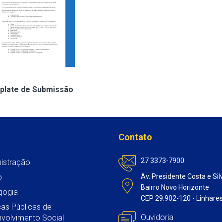
plate de Submissão
Contato
27 3373-7900
istração
o
Av. Presidente Costa e Sil
Bairro Novo Horizonte
gogia
CEP 29.902-120 - Linhare
icas Públicas de
Ouvidoria
volvimento Social