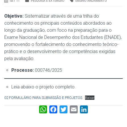
SET 11
PESQUISA E EXTENSÃO
ENSINO ANDAMENTO
Objetivo:
Sistematizar através de uma trilha do
conhecimento os principais conteúdos abordados ao
longo da graduação, com foco na preparação para o
Exame Nacional de Desempenho dos Estudantes (ENADE),
promovendo o fortalecimento do conhecimento teórico-
prático e o desenvolvimento de competências exigidas
pela avaliação.
Processo:
000746/2025
Leia abaixo o projeto completo.
02 FORMULÁRIO PARA SUBMISSÃO E PROJETOS
Baixar
W
F
T
E
L
h
a
w
m
i
a
c
i
a
n