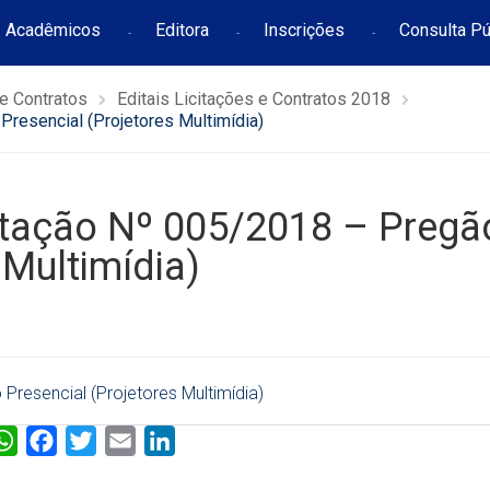
Acadêmicos
Editora
Inscrições
Consulta Pú
 e Contratos
Editais Licitações e Contratos 2018
 Presencial (Projetores Multimídia)
icitação Nº 005/2018 – Pregã
 Multimídia)
 Presencial (Projetores Multimídia)
W
F
T
E
L
h
a
w
m
i