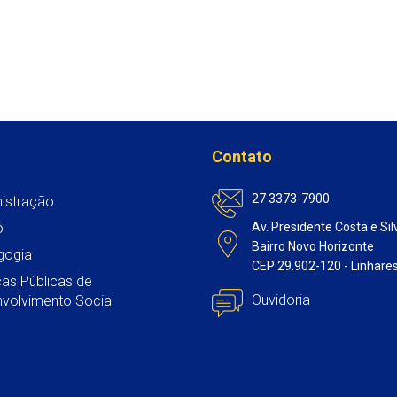
Contato
27 3373-7900
istração
o
Av. Presidente Costa e Sil
Bairro Novo Horizonte
gogia
CEP 29.902-120 - Linhare
icas Públicas de
Ouvidoria
volvimento Social