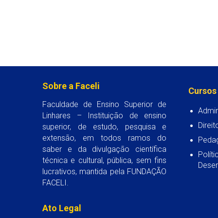
Sobre a Faceli
Cursos
Faculdade de Ensino Superior de
Admin
Linhares – Instituição de ensino
Direit
superior, de estudo, pesquisa e
extensão, em todos ramos do
Peda
saber e da divulgação científica
Polít
técnica e cultural, pública, sem fins
Desen
lucrativos, mantida pela FUNDAÇÃO
FACELI.
Ato Legal