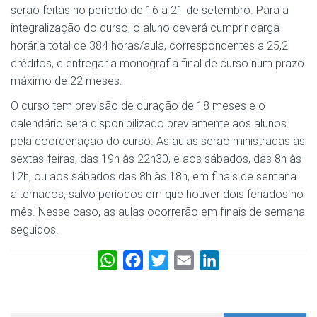
serão feitas no período de 16 a 21 de setembro. Para a
integralização do curso, o aluno deverá cumprir carga
horária total de 384 horas/aula, correspondentes a 25,2
créditos, e entregar a monografia final de curso num prazo
máximo de 22 meses.
O curso tem previsão de duração de 18 meses e o
calendário será disponibilizado previamente aos alunos
pela coordenação do curso. As aulas serão ministradas às
sextas-feiras, das 19h às 22h30, e aos sábados, das 8h às
12h, ou aos sábados das 8h às 18h, em finais de semana
alternados, salvo períodos em que houver dois feriados no
mês. Nesse caso, as aulas ocorrerão em finais de semana
seguidos.
W
F
T
E
L
h
a
w
m
i
a
c
i
a
n