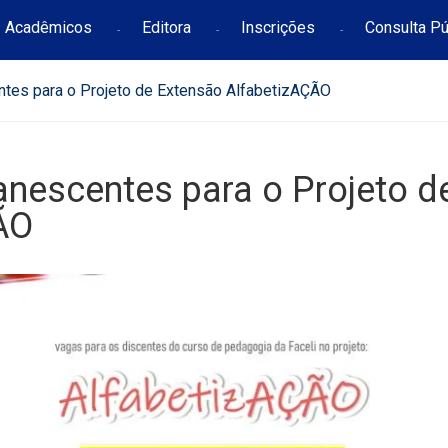
Acadêmicos
Editora
Inscrições
Consulta Pú
ntes para o Projeto de Extensão AlfabetizAÇÃO
anescentes para o Projeto d
ÃO