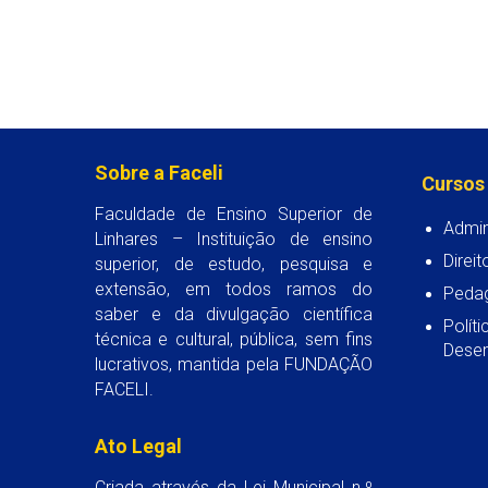
Sobre a Faceli
Cursos
Faculdade de Ensino Superior de
Admin
Linhares – Instituição de ensino
Direit
superior, de estudo, pesquisa e
extensão, em todos ramos do
Peda
saber e da divulgação científica
Polít
técnica e cultural, pública, sem fins
Desen
lucrativos, mantida pela FUNDAÇÃO
FACELI.
Ato Legal
Criada através da Lei Municipal n.º