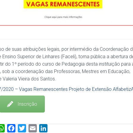
uso de suas atribuições legais, por intermédio da Coordenação 
nsino Superior de Linhares (Faceli), torna pública a abertura d
ir do 1º período do curso de Pedagogia desta instituição para 
”, sob a coordenação das Professoras, Mestres em Educação,
 Valeria Vieira dos Santos.
7/2020 – Vagas Remanescentes Projeto de Extensão Alfabeti
Inscrição
W
F
T
E
L