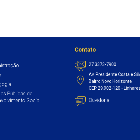
h
a
w
m
i
a
c
i
a
n
t
e
t
i
k
s
b
t
l
e
A
o
e
d
p
o
r
I
Contato
p
k
n
27 3373-7900
istração
o
Av. Presidente Costa e Sil
Bairro Novo Horizonte
gogia
CEP 29.902-120 - Linhare
icas Públicas de
Ouvidoria
volvimento Social