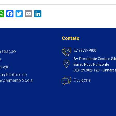
W
F
T
E
L
h
a
w
m
i
a
c
i
a
n
t
e
t
i
k
Contato
s
b
t
l
e
A
o
e
d
27 3373-7900
istração
p
o
r
I
o
Av. Presidente Costa e Sil
p
k
n
Bairro Novo Horizonte
gogia
CEP 29.902-120 - Linhare
icas Públicas de
Ouvidoria
volvimento Social