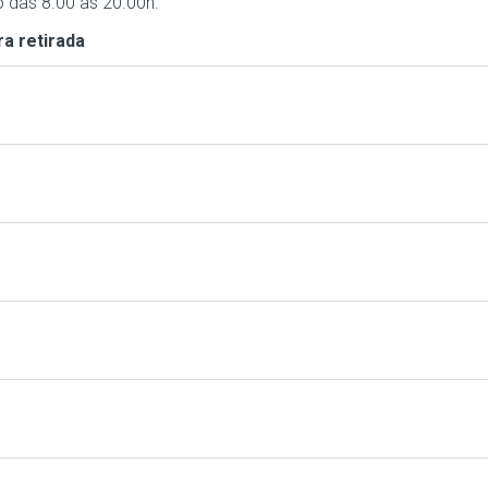
 das 8.00 às 20.00h.
ra retirada