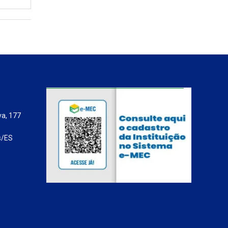
va, 177
s/ES