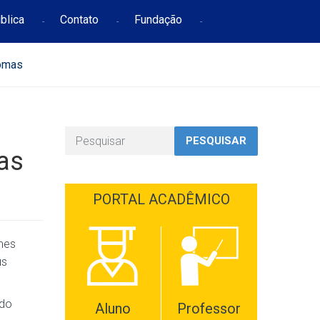
blica
Contato
Fundação
lomas
PESQUISAR
as
PORTAL ACADÊMICO
mes
us
 do
Aluno
Professor