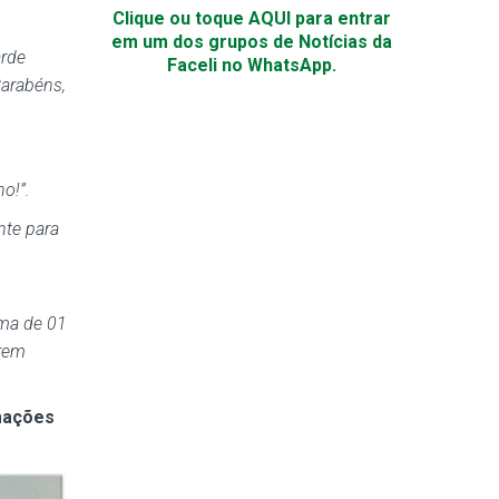
Clique ou toque AQUI para entrar
em um dos grupos de Notícias da
arde
Faceli no WhatsApp.
Parabéns,
o!”.
nte para
rma de 01
arem
mações