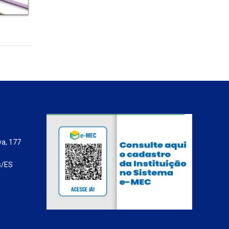
va, 177
s/ES