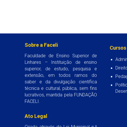
Sobre a Faceli
Cursos
Faculdade de Ensino Superior de
Admin
Linhares – Instituição de ensino
Direit
superior, de estudo, pesquisa e
extensão, em todos ramos do
Peda
saber e da divulgação científica
Polít
técnica e cultural, pública, sem fins
Desen
lucrativos, mantida pela FUNDAÇÃO
FACELI.
Ato Legal
Criada através da Lei Municipal n.º