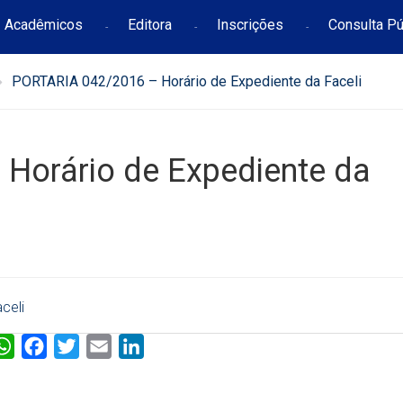
Acadêmicos
Editora
Inscrições
Consulta Pú
PORTARIA 042/2016 – Horário de Expediente da Faceli
Horário de Expediente da
celi
W
F
T
E
L
h
a
w
m
i
a
c
i
a
n