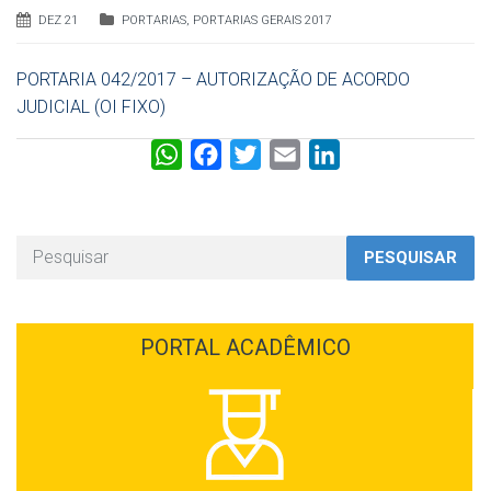
DEZ 21
PORTARIAS
,
PORTARIAS GERAIS 2017
PORTARIA 042/2017 – AUTORIZAÇÃO DE ACORDO
JUDICIAL (OI FIXO)
W
F
T
E
L
h
a
w
m
i
a
c
i
a
n
t
e
t
i
k
PESQUISAR
s
b
t
l
e
A
o
e
d
p
o
r
I
PORTAL ACADÊMICO
p
k
n