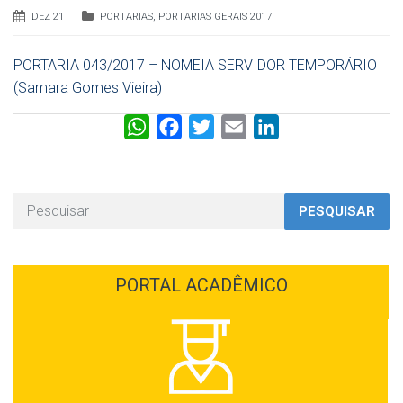
DEZ 21
PORTARIAS
,
PORTARIAS GERAIS 2017
PORTARIA 043/2017 – NOMEIA SERVIDOR TEMPORÁRIO
(Samara Gomes Vieira)
W
F
T
E
L
h
a
w
m
i
a
c
i
a
n
t
e
t
i
k
PESQUISAR
s
b
t
l
e
A
o
e
d
p
o
r
I
PORTAL ACADÊMICO
p
k
n