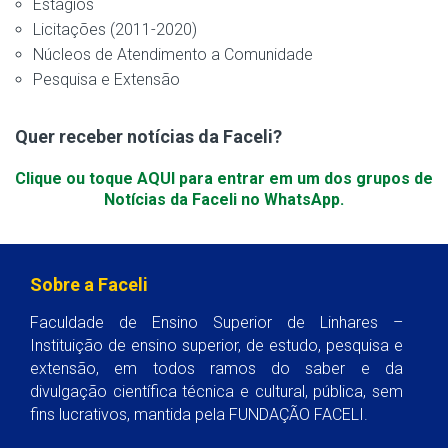
Estágios
Licitações (2011-2020)
Núcleos de Atendimento a Comunidade
Pesquisa e Extensão
Quer receber notícias da Faceli?
Clique ou toque AQUI para entrar em um dos grupos de
Notícias da Faceli no WhatsApp.
Sobre a Faceli
Faculdade de Ensino Superior de Linhares –
Instituição de ensino superior, de estudo, pesquisa e
extensão, em todos ramos do saber e da
divulgação científica técnica e cultural, pública, sem
fins lucrativos, mantida pela FUNDAÇÃO FACELI.