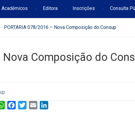
Acadêmicos
Editora
Inscrições
Consulta Pú
PORTARIA 078/2016 – Nova Composição do Consup
 Nova Composição do Con
sup
W
F
T
E
L
h
a
w
m
i
a
c
i
a
n
t
e
t
i
k