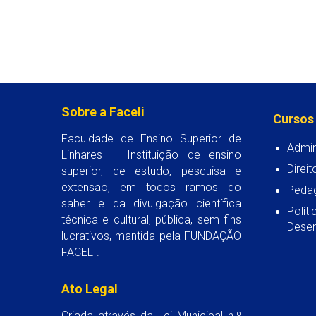
Sobre a Faceli
Cursos
Faculdade de Ensino Superior de
Admin
Linhares – Instituição de ensino
Direit
superior, de estudo, pesquisa e
extensão, em todos ramos do
Peda
saber e da divulgação científica
Polít
técnica e cultural, pública, sem fins
Desen
lucrativos, mantida pela FUNDAÇÃO
FACELI.
Ato Legal
Criada através da Lei Municipal n.º