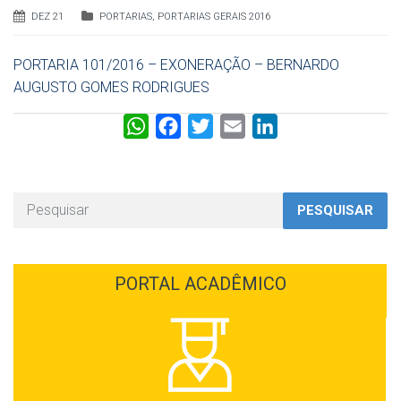
DEZ 21
PORTARIAS
,
PORTARIAS GERAIS 2016
PORTARIA 101/2016 – EXONERAÇÃO – BERNARDO
AUGUSTO GOMES RODRIGUES
W
F
T
E
L
h
a
w
m
i
a
c
i
a
n
t
e
t
i
k
PESQUISAR
s
b
t
l
e
A
o
e
d
p
o
r
I
PORTAL ACADÊMICO
p
k
n