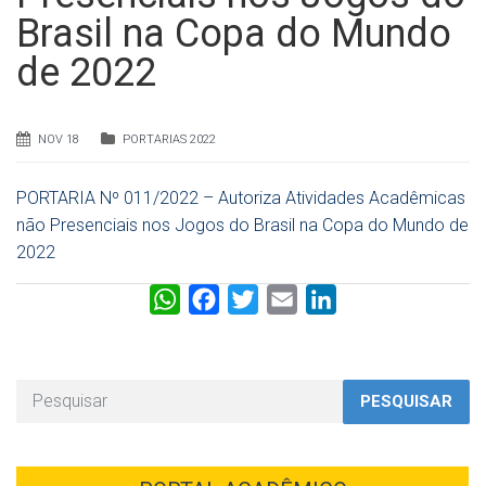
Brasil na Copa do Mundo
de 2022
NOV 18
PORTARIAS 2022
PORTARIA Nº 011/2022 – Autoriza Atividades Acadêmicas
não Presenciais nos Jogos do Brasil na Copa do Mundo de
2022
W
F
T
E
L
h
a
w
m
i
a
c
i
a
n
t
e
t
i
k
PESQUISAR
s
b
t
l
e
A
o
e
d
p
o
r
I