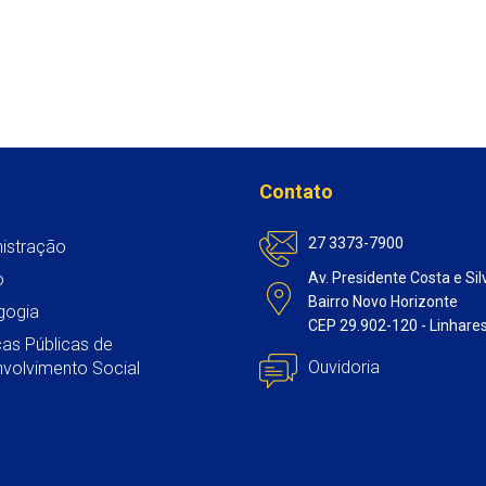
Contato
27 3373-7900
istração
o
Av. Presidente Costa e Sil
Bairro Novo Horizonte
gogia
CEP 29.902-120 - Linhare
icas Públicas de
Ouvidoria
volvimento Social