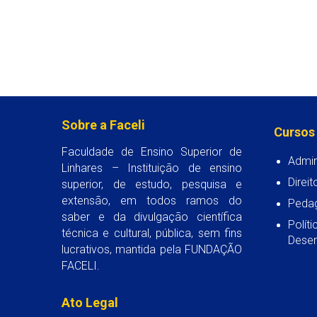
Sobre a Faceli
Cursos
Faculdade de Ensino Superior de
Admin
Linhares – Instituição de ensino
Direit
superior, de estudo, pesquisa e
extensão, em todos ramos do
Peda
saber e da divulgação científica
Polít
técnica e cultural, pública, sem fins
Desen
lucrativos, mantida pela FUNDAÇÃO
FACELI.
Ato Legal