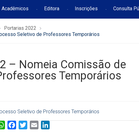
Acadêmicos
Editora
Inscrições
Consulta Pú
Portarias 2022
cesso Seletivo de Professores Temporários
2 – Nomeia Comissão de
Professores Temporários
cesso Seletivo de Professores Temporários
W
F
T
E
L
h
a
w
m
i