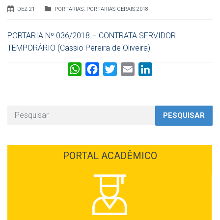
DEZ 21
PORTARIAS
,
PORTARIAS GERAIS 2018
PORTARIA Nº 036/2018 – CONTRATA SERVIDOR
TEMPORÁRIO (Cassio Pereira de Oliveira)
W
F
T
E
L
h
a
w
m
i
a
c
i
a
n
t
e
t
i
k
PESQUISAR
s
b
t
l
e
A
o
e
d
p
o
r
I
PORTAL ACADÊMICO
p
k
n