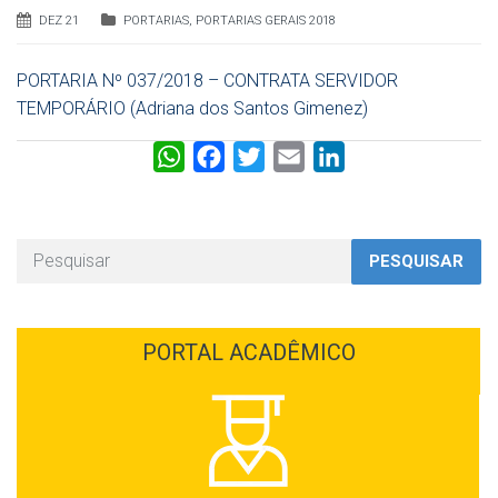
DEZ 21
PORTARIAS
,
PORTARIAS GERAIS 2018
PORTARIA Nº 037/2018 – CONTRATA SERVIDOR
TEMPORÁRIO (Adriana dos Santos Gimenez)
W
F
T
E
L
h
a
w
m
i
a
c
i
a
n
t
e
t
i
k
PESQUISAR
s
b
t
l
e
A
o
e
d
p
o
r
I
PORTAL ACADÊMICO
p
k
n