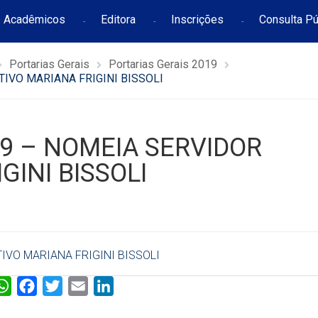
Acadêmicos
Editora
Inscrições
Consulta Pú
Portarias Gerais
Portarias Gerais 2019
TIVO MARIANA FRIGINI BISSOLI
19 – NOMEIA SERVIDOR
GINI BISSOLI
IVO MARIANA FRIGINI BISSOLI
W
F
T
E
L
h
a
w
m
i