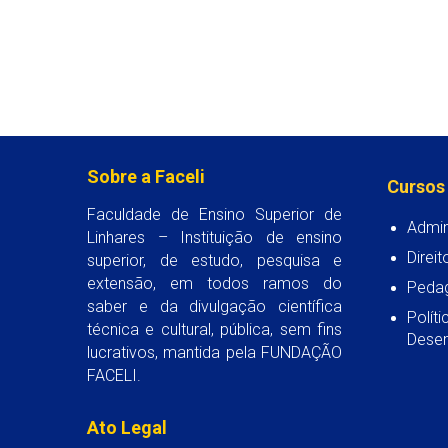
Sobre a Faceli
Cursos
Faculdade de Ensino Superior de
Admin
Linhares – Instituição de ensino
Direit
superior, de estudo, pesquisa e
extensão, em todos ramos do
Peda
saber e da divulgação científica
Polít
técnica e cultural, pública, sem fins
Desen
lucrativos, mantida pela FUNDAÇÃO
FACELI.
Ato Legal