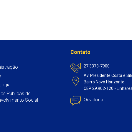
Contato
27 3373-7900
istração
o
Av. Presidente Costa e Sil
Bairro Novo Horizonte
gogia
CEP 29.902-120 - Linhare
icas Públicas de
Ouvidoria
volvimento Social