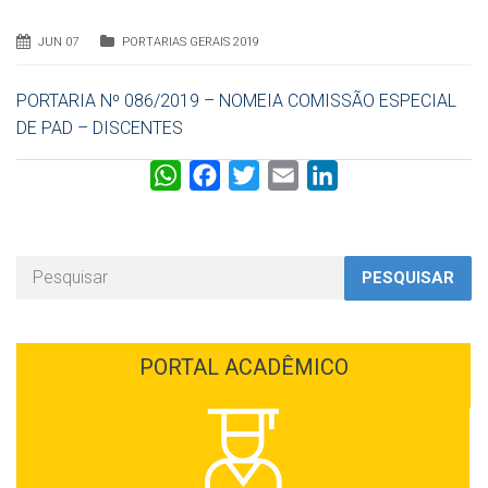
JUN 07
PORTARIAS GERAIS 2019
PORTARIA Nº 086/2019 – NOMEIA COMISSÃO ESPECIAL
DE PAD – DISCENTES
W
F
T
E
L
h
a
w
m
i
a
c
i
a
n
t
e
t
i
k
PESQUISAR
s
b
t
l
e
A
o
e
d
p
o
r
I
PORTAL ACADÊMICO
p
k
n