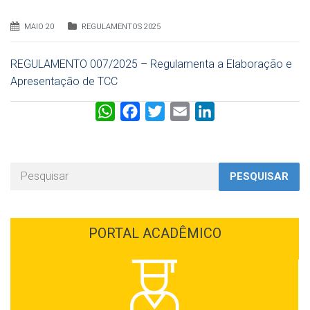
MAIO 20
REGULAMENTOS 2025
REGULAMENTO 007/2025 – Regulamenta a Elaboração e
Apresentação de TCC
W
F
T
E
L
h
a
w
m
i
a
c
i
a
n
t
e
t
i
k
PESQUISAR
s
b
t
l
e
A
o
e
d
p
o
r
I
PORTAL ACADÊMICO
p
k
n