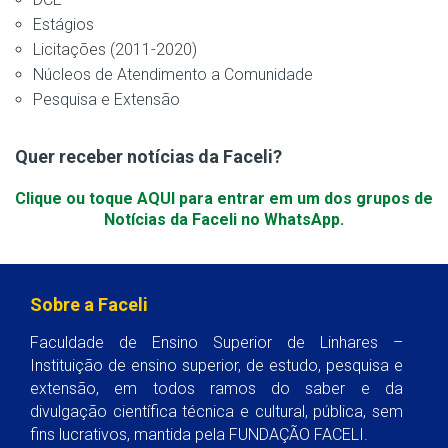
Estágios
Licitações (2011-2020)
Núcleos de Atendimento a Comunidade
Pesquisa e Extensão
Quer receber notícias da Faceli?
Clique ou toque AQUI para entrar em um dos grupos de
Notícias da Faceli no WhatsApp.
Sobre a Faceli
Faculdade de Ensino Superior de Linhares –
Instituição de ensino superior, de estudo, pesquisa e
extensão, em todos ramos do saber e da
divulgação científica técnica e cultural, pública, sem
fins lucrativos, mantida pela FUNDAÇÃO FACELI.