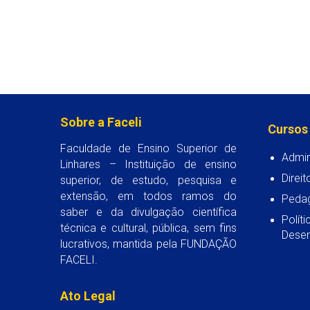
Sobre a Faceli
Cursos
Faculdade de Ensino Superior de
Admin
Linhares – Instituição de ensino
Direit
superior, de estudo, pesquisa e
extensão, em todos ramos do
Peda
saber e da divulgação científica
Polít
técnica e cultural, pública, sem fins
Desen
lucrativos, mantida pela FUNDAÇÃO
FACELI.
Ato Legal