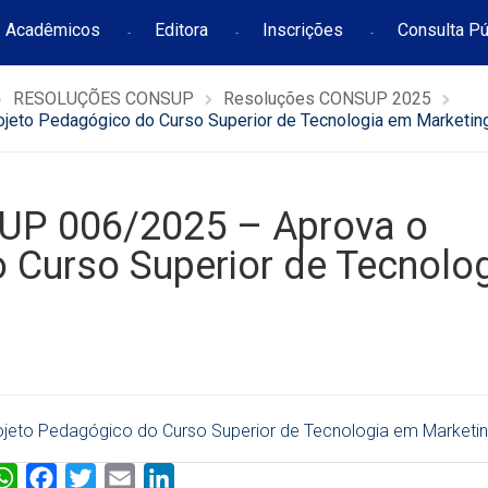
Acadêmicos
Editora
Inscrições
Consulta Pú
RESOLUÇÕES CONSUP
Resoluções CONSUP 2025
to Pedagógico do Curso Superior de Tecnologia em Marketin
P 006/2025 – Aprova o
 Curso Superior de Tecnolo
to Pedagógico do Curso Superior de Tecnologia em Marketi
W
F
T
E
L