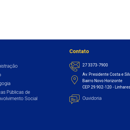
Contato
27 3373-7900
istração
o
Av. Presidente Costa e Sil
Bairro Novo Horizonte
gogia
CEP 29.902-120 - Linhare
icas Públicas de
Ouvidoria
volvimento Social