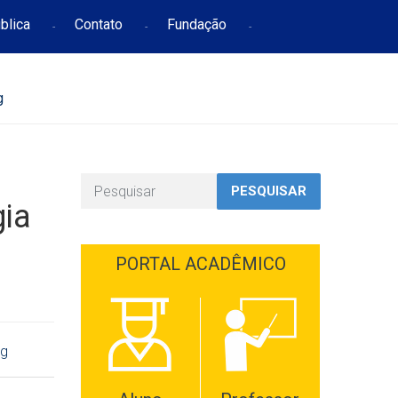
blica
Contato
Fundação
g
PESQUISAR
gia
PORTAL ACADÊMICO
ng