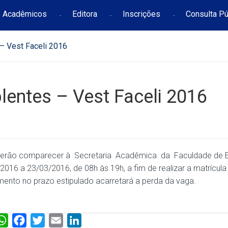
Acadêmicos
Editora
Inscrições
Consulta Pú
– Vest Faceli 2016
entes – Vest Faceli 2016
 deverão comparecer à Secretaria Acadêmica da Faculdade de 
2016 a 23/03/2016, de 08h às 19h, a fim de realizar a matrícula
ento no prazo estipulado acarretará a perda da vaga.
W
F
T
E
L