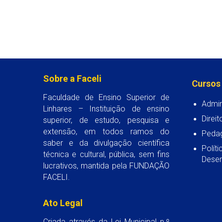
Sobre a Faceli
Cursos
Faculdade de Ensino Superior de
Admin
Linhares – Instituição de ensino
Direit
superior, de estudo, pesquisa e
extensão, em todos ramos do
Peda
saber e da divulgação científica
Polít
técnica e cultural, pública, sem fins
Desen
lucrativos, mantida pela FUNDAÇÃO
FACELI.
Ato Legal
Criada através da Lei Municipal n.º