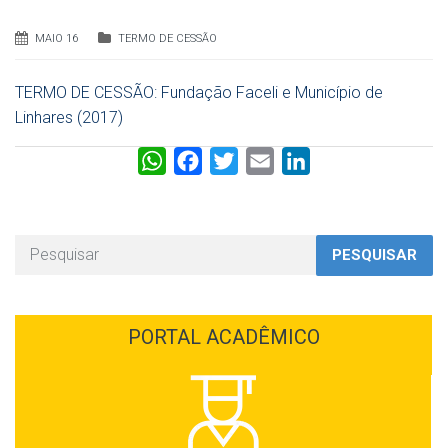
MAIO 16
TERMO DE CESSÃO
TERMO DE CESSÃO: Fundação Faceli e Município de
Linhares (2017)
W
F
T
E
L
h
a
w
m
i
a
c
i
a
n
t
e
t
i
k
PESQUISAR
s
b
t
l
e
A
o
e
d
p
o
r
I
PORTAL ACADÊMICO
p
k
n