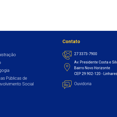
s
b
t
l
e
A
o
e
d
p
o
r
I
p
k
n
Contato
27 3373-7900
istração
o
Av. Presidente Costa e Sil
Bairro Novo Horizonte
gogia
CEP 29.902-120 - Linhare
icas Públicas de
Ouvidoria
volvimento Social