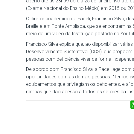
aberto até as 23h59 do dia 25 de janeiro. No ato d
(Exame Nacional do Ensino Médio) em 2015 ou 20
O diretor acadêmico da Faceli, Francisco Silva, d
Braille e em Fonte Ampliada, que se encontram na 
meio de um vídeo da Instituição postado no YouTube,
Francisco Silva explica que, ao disponibilizar vári
Desenvolvimento Sustentável (ODS), que propõem pr
pessoas com deficiência viver de forma independe
De acordo com Francisco Silva, a Faceli age com o
oportunidades com as demais pessoas. “Temos iss
equipamentos que privilegiam os deficientes, e aí
rampas que dão acesso a todos os setores da Inst