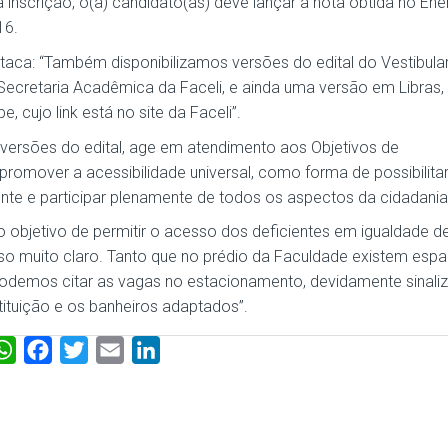
a inscrição, o(a) candidato(as) deve lançar a nota obtida no En
16.
estaca: “Também disponibilizamos versões do edital do Vestibul
Secretaria Acadêmica da Faceli, e ainda uma versão em Libras,
 cujo link está no site da Faceli”.
as versões do edital, age em atendimento aos Objetivos de
omover a acessibilidade universal, como forma de possibilitar
nte e participar plenamente de todos os aspectos da cidadania
 objetivo de permitir o acesso dos deficientes em igualdade d
o muito claro. Tanto que no prédio da Faculdade existem esp
 podemos citar as vagas no estacionamento, devidamente sinali
ituição e os banheiros adaptados”.
W
F
T
E
L
h
a
w
m
i
a
c
i
a
n
t
e
t
i
k