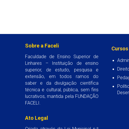
Sobre a Faceli
Cursos
Faculdade de Ensino Superior de
Admin
Linhares – Instituição de ensino
Direit
superior, de estudo, pesquisa e
extensão, em todos ramos do
Peda
saber e da divulgação científica
Polít
técnica e cultural, pública, sem fins
Desen
lucrativos, mantida pela FUNDAÇÃO
FACELI.
Ato Legal
Criada através da Lei Municipal n.º