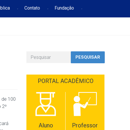
blica
Contato
Fundação
PESQUISAR
PORTAL ACADÊMICO
a de 100
o 2º
icará
Aluno
Professor