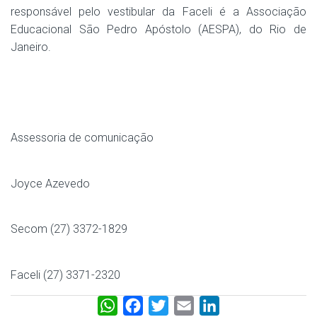
responsável pelo vestibular da Faceli é a Associação
Educacional São Pedro Apóstolo (AESPA), do Rio de
Janeiro.
Assessoria de comunicação
Joyce Azevedo
Secom (27) 3372-1829
Faceli (27) 3371-2320
W
F
T
E
L