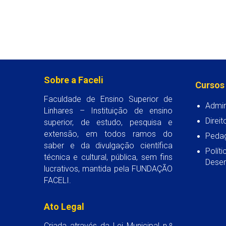
Sobre a Faceli
Cursos
Faculdade de Ensino Superior de
Admin
Linhares – Instituição de ensino
Direit
superior, de estudo, pesquisa e
extensão, em todos ramos do
Peda
saber e da divulgação científica
Polít
técnica e cultural, pública, sem fins
Desen
lucrativos, mantida pela FUNDAÇÃO
FACELI.
Ato Legal
Criada através da Lei Municipal n.º