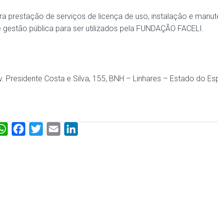
a prestação de serviços de licença de uso, instalação e manu
 gestão pública para ser utilizados pela FUNDAÇÃO FACELI.
 Presidente Costa e Silva, 155, BNH – Linhares – Estado do Esp
W
F
T
E
L
h
a
w
m
i
a
c
i
a
n
t
e
t
i
k
s
b
t
l
e
A
o
e
d
p
o
r
I