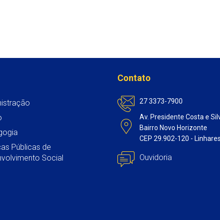
p
k
n
Contato
27 3373-7900
istração
o
Av. Presidente Costa e Sil
Bairro Novo Horizonte
gogia
CEP 29.902-120 - Linhare
icas Públicas de
Ouvidoria
volvimento Social