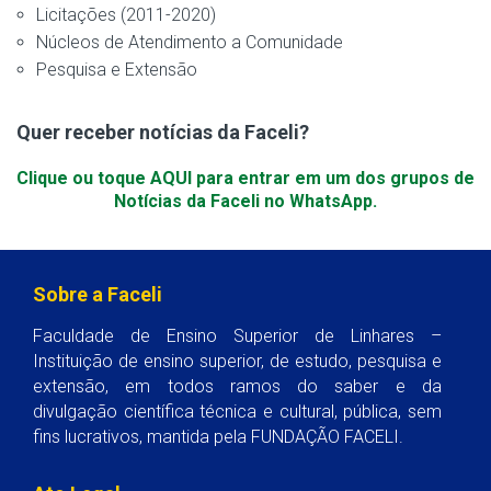
Licitações (2011-2020)
Núcleos de Atendimento a Comunidade
Pesquisa e Extensão
Quer receber notícias da Faceli?
Clique ou toque AQUI para entrar em um dos grupos de
Notícias da Faceli no WhatsApp.
Sobre a Faceli
Faculdade de Ensino Superior de Linhares –
Instituição de ensino superior, de estudo, pesquisa e
extensão, em todos ramos do saber e da
divulgação científica técnica e cultural, pública, sem
fins lucrativos, mantida pela FUNDAÇÃO FACELI.